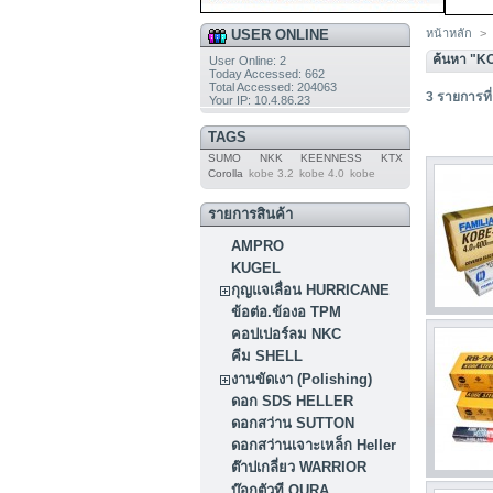
USER ONLINE
หน้าหลัก
>
ค้นหา "K
User Online: 2
Today Accessed: 662
Total Accessed: 204063
3
รายการที
Your IP: 10.4.86.23
TAGS
SUMO
NKK
KEENNESS
KTX
Corolla
kobe 3.2
kobe 4.0
kobe
รายการสินค้า
AMPRO
KUGEL
กุญแจเลื่อน HURRICANE
ข้อต่อ.ข้องอ TPM
คอปเปอร์ลม NKC
คีม SHELL
งานขัดเงา (Polishing)
ดอก SDS HELLER
ดอกสว่าน SUTTON
ดอกสว่านเจาะเหล็ก Heller
ต๊าปเกลี่ยว WARRIOR
บ๊อกตัวที OURA