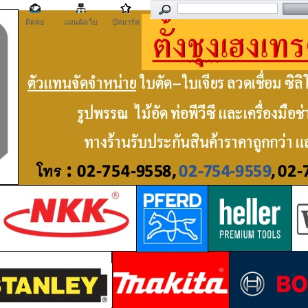
ติดต่อ
แผนผังเว็บ
บุ๊คมาร์ค