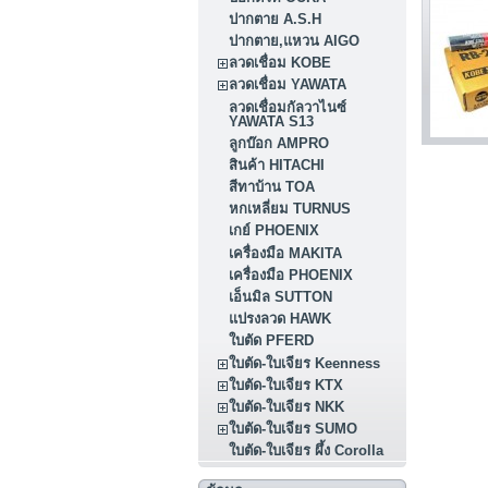
ปากตาย A.S.H
ปากตาย,แหวน AIGO
ลวดเชื่อม KOBE
ลวดเชื่อม YAWATA
ลวดเชื่อมกัลวาไนซ์
YAWATA S13
ลูกบ๊อก AMPRO
สินค้า HITACHI
สีทาบ้าน TOA
หกเหลี่ยม TURNUS
เกย์ PHOENIX
เครื่องมือ MAKITA
เครื่องมือ PHOENIX
เอ็นมิล SUTTON
แปรงลวด HAWK
ใบตัด PFERD
ใบตัด-ใบเจียร Keenness
ใบตัด-ใบเจียร KTX
ใบตัด-ใบเจียร NKK
ใบตัด-ใบเจียร SUMO
ใบตัด-ใบเจียร ผึ้ง Corolla