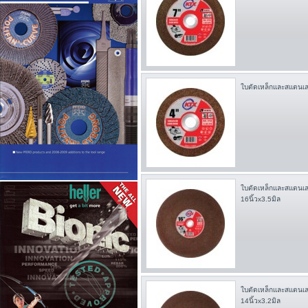
ใบตัดเหล็กเเละสเเตนเลส
ใบตัดเหล็กเเละสเเตนเล
16นิ้วx3.5มิล
ใบตัดเหล็กเเละสเเตนเล
14นิ้วx3.2มิล