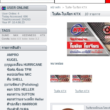
USER ONLINE
หน้าหลัก
>
ใบตัด-ใบเจียร KTX
User Online: 4
ใบตัด-ใบเจียร KTX
10 รายการ
Today Accessed: 696
Total Accessed: 204263
Your IP: 10.4.86.23
TAGS
SUMO
NKK
KEENNESS
KTX
Corolla
kobe 4.0
kobe
kobe 3.2
รายการสินค้า
AMPRO
KUGEL
หมวดย่อย
กุญแจเลื่อน HURRICANE
ข้อต่อ.ข้องอ TPM
คอปเปอร์ลม NKC
คีม SHELL
งานขัดเงา (Polishing)
ดอก SDS HELLER
ใบตัด KTX
ใบเจียร KTX
ดอกสว่าน SUTTON
ดอกสว่านเจาะเหล็ก Heller
ต๊าปเกลี่ยว WARRIOR
ใบเจียรเหล็กเเละโลหะทั
บ๊อกตัวที OURA