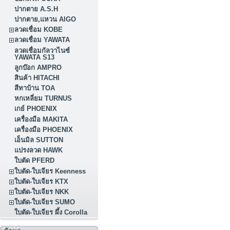
ปากตาย A.S.H
ปากตาย,แหวน AIGO
ลวดเชื่อม KOBE
ลวดเชื่อม YAWATA
ลวดเชื่อมกัลวาไนซ์
YAWATA S13
ลูกบ๊อก AMPRO
สินค้า HITACHI
สีทาบ้าน TOA
หกเหลี่ยม TURNUS
เกย์ PHOENIX
เครื่องมือ MAKITA
เครื่องมือ PHOENIX
เอ็นมิล SUTTON
แปรงลวด HAWK
ใบตัด PFERD
ใบตัด-ใบเจียร Keenness
ใบตัด-ใบเจียร KTX
ใบตัด-ใบเจียร NKK
ใบตัด-ใบเจียร SUMO
ใบตัด-ใบเจียร ผึ้ง Corolla