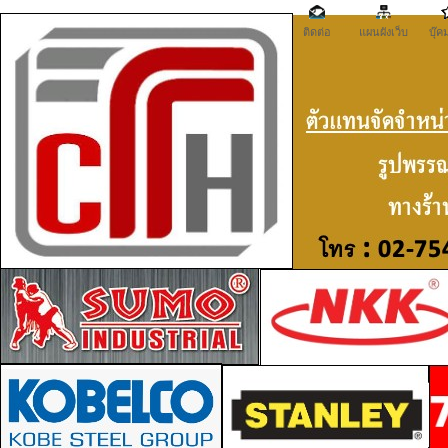
ติดต่อ
แผนผังเว็บ
บุ๊ค