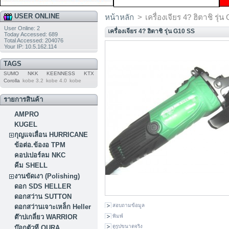
USER ONLINE
หน้าหลัก
>
เครื่องเจียร 4? ฮิตาชิ รุ่
User Online: 2
เครื่องเจียร 4? ฮิตาชิ รุ่น G10 SS
Today Accessed: 689
Total Accessed: 204076
Your IP: 10.5.162.114
TAGS
SUMO
NKK
KEENNESS
KTX
Corolla
kobe 3.2
kobe 4.0
kobe
รายการสินค้า
AMPRO
KUGEL
กุญแจเลื่อน HURRICANE
ข้อต่อ.ข้องอ TPM
คอปเปอร์ลม NKC
คีม SHELL
งานขัดเงา (Polishing)
ดอก SDS HELLER
ดอกสว่าน SUTTON
สอบถามข้อมูล
ดอกสว่านเจาะเหล็ก Heller
พิมพ์
ต๊าปเกลี่ยว WARRIOR
ดูรูปขนาดจริง
บ๊อกตัวที OURA