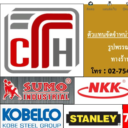
ติดต่อ
แผนผังเว็บ
บุ๊ค