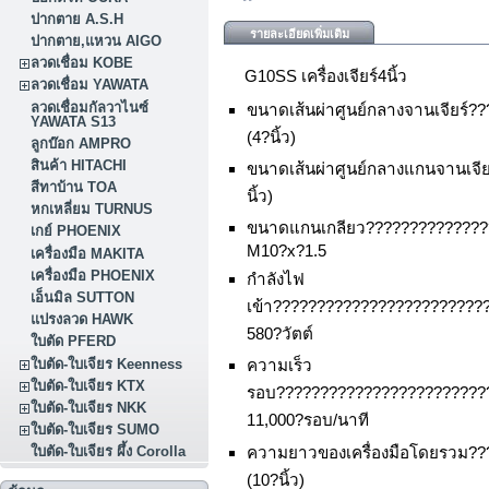
ปากตาย A.S.H
รายละเอียดเพิ่มเติม
ปากตาย,แหวน AIGO
ลวดเชื่อม KOBE
G10SS เครื่องเจียร์4นิ้ว
ลวดเชื่อม YAWATA
ลวดเชื่อมกัลวาไนซ์
ขนาดเส้นผ่าศูนย์กลางจานเจียร์
YAWATA S13
(4?นิ้ว)
ลูกบ๊อก AMPRO
สินค้า HITACHI
ขนาดเส้นผ่าศูนย์กลางแกนจานเจี
สีทาบ้าน TOA
นิ้ว)
หกเหลี่ยม TURNUS
ขนาดแกนเกลียว??????????????
เกย์ PHOENIX
M10?x?1.5
เครื่องมือ MAKITA
เครื่องมือ PHOENIX
กำลังไฟ
เอ็นมิล SUTTON
เข้า????????????????????????
แปรงลวด HAWK
580?วัตต์
ใบตัด PFERD
ใบตัด-ใบเจียร Keenness
ความเร็ว
ใบตัด-ใบเจียร KTX
รอบ????????????????????????
ใบตัด-ใบเจียร NKK
11,000?รอบ/นาที
ใบตัด-ใบเจียร SUMO
ความยาวของเครื่องมือโดยรวม??
ใบตัด-ใบเจียร ผึ้ง Corolla
(10?นิ้ว)