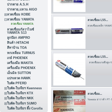
ปากตาย A.S.H
ปากตาย,แหวน AIGO
ลวดเชื่อม KOBE
ลวดเชื่อม YAWATA
ลวดเชื่อม L55...
ลวดเชื่อม YAWATA
ลวดเชื่อมเหล็ก YAWA
ลวดเชื่อมกัลวาไนซ์
YAWATA S13
ลูกบ๊อก AMPRO
สินค้า HITACHI
สีทาบ้าน TOA
หกเหลี่ยม TURNUS
ลวดเชื่อม L55...
เกย์ PHOENIX
เครื่องมือ MAKITA
ลวดเชื่อมแรงดึงสูง
เครื่องมือ PHOENIX
เอ็นมิล SUTTON
แปรงลวด HAWK
ใบตัด PFERD
ใบตัด-ใบเจียร Keenness
ใบตัด-ใบเจียร KTX
ลวดเชื่อม...
ใบตัด-ใบเจียร NKK
Yawata ยาวาต้า FT -
ใบตัด-ใบเจียร SUMO
ใบตัด-ใบเจียร ผึ้ง Corolla