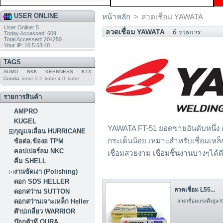
USER ONLINE
หน้าหลัก
>
ลวดเชื่อม YAWATA
User Online: 5
ลวดเชื่อม YAWATA
6 รายการ
Today Accessed: 609
Total Accessed: 204250
Your IP: 10.5.63.40
TAGS
SUMO
NKK
KEENNESS
KTX
Corolla
kobe 3.2
kobe 4.0
kobe
รายการสินค้า
AMPRO
KUGEL
YAWATA FT-51 ยอดขายอันดับหนึ่ง ส
กุญแจเลื่อน HURRICANE
กระเด็นน้อย เหมาะสำหรับเชื่อมเหล็ก
ข้อต่อ.ข้องอ TPM
คอปเปอร์ลม NKC
เชื่อมสวยงาม เชื่อมชิ้นงานบางๆได้ด
คีม SHELL
งานขัดเงา (Polishing)
ดอก SDS HELLER
ลวดเชื่อม L55...
ดอกสว่าน SUTTON
ดอกสว่านเจาะเหล็ก Heller
ลวดเชื่อมแรงดึงสูง
ต๊าปเกลี่ยว WARRIOR
บ๊อกตัวที OURA