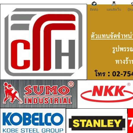
ติดต่อ
แผนผังเว็บ
บุ๊ค