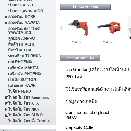
ปากตาย A.S.H
ในประเภทเดียวกัน
ปากตาย,แหวน AIGO
ลวดเชื่อม KOBE
ลวดเชื่อม YAWATA
ลวดเชื่อมกัลวาไนซ์
YAWATA S13
ลูกบ๊อก AMPRO
Maktec...
Maktec...
สินค้า HITACHI
สีทาบ้าน TOA
หกเหลี่ยม TURNUS
รายละเอียดเพิ่มเติม
เกย์ PHOENIX
เครื่องมือ MAKITA
Die Grinder (เครื่องเจียรไฟฟ้าแ
เครื่องมือ PHOENIX
260 วัตต์
เอ็นมิล SUTTON
แปรงลวด HAWK
ใช้เจียรหรือตกแต่งผิวงานในพื้นที่จ
ใบตัด PFERD
ใบตัด-ใบเจียร Keenness
ข้อมูลทางเทคนิค
ใบตัด-ใบเจียร KTX
ใบตัด-ใบเจียร NKK
Continuous rating Input
ใบตัด-ใบเจียร SUMO
260W
ใบตัด-ใบเจียร ผึ้ง Corolla
Capacity Collet