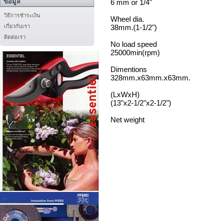
ข้อมูล
6 mm or 1/4"
วิธีการชำระเงิน
Wheel dia.
เกี่ยวกับเรา
38mm.(1-1/2")
ติดต่อเรา
No load speed
25000min(rpm)
Dimentions
328mm.x63mm.x63mm.
(LxWxH)
(13"x2-1/2"x2-1/2")
Net weight