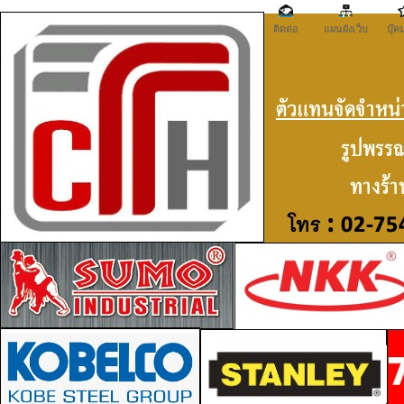
ติดต่อ
แผนผังเว็บ
บุ๊ค