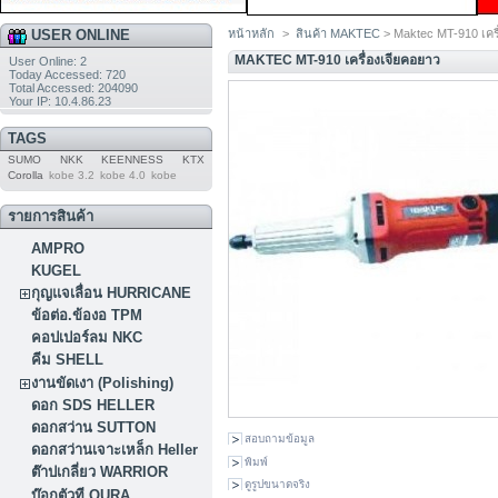
USER ONLINE
หน้าหลัก
>
สินค้า MAKTEC
> Maktec MT-910 เครื
MAKTEC MT-910 เครื่องเจียคอยาว
User Online: 2
Today Accessed: 720
Total Accessed: 204090
Your IP: 10.4.86.23
TAGS
SUMO
NKK
KEENNESS
KTX
Corolla
kobe 3.2
kobe 4.0
kobe
รายการสินค้า
AMPRO
KUGEL
กุญแจเลื่อน HURRICANE
ข้อต่อ.ข้องอ TPM
คอปเปอร์ลม NKC
คีม SHELL
งานขัดเงา (Polishing)
ดอก SDS HELLER
ดอกสว่าน SUTTON
สอบถามข้อมูล
ดอกสว่านเจาะเหล็ก Heller
พิมพ์
ต๊าปเกลี่ยว WARRIOR
ดูรูปขนาดจริง
บ๊อกตัวที OURA