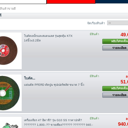
สินค้าขายดี
ี
จัดเรียงสินค้า
49.
มีสินค้า
ใบตัดเหล็กเเละสเเตนเลส รุ่นสุดคุ้ม KTX
14นิ้วx3.2มิล
หยิบใส่รถเข็น
รายละเอียด
มีสินค้า
ล
ใบตัด...
51.
แผ่นตัด PFERD ตัดปูน ซุปเปอร์พลัส ขนาด 7 นิ้ว
หยิบใส่รถเข็น
รายละเอียด
มีสินค้า
ล
เครื่องเจียร 4? ฮิตาชิ? รุ่น G10 SS ราคาปกติ?
940.
??????? 1,800.-?? ขายเพียง?????? ??????? 940.-