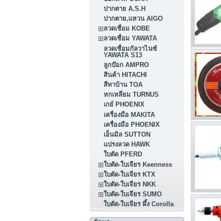
ปากตาย A.S.H
ปากตาย,แหวน AIGO
ลวดเชื่อม KOBE
ลวดเชื่อม YAWATA
ลวดเชื่อมกัลวาไนซ์
YAWATA S13
ลูกบ๊อก AMPRO
สินค้า HITACHI
สีทาบ้าน TOA
หกเหลี่ยม TURNUS
เกย์ PHOENIX
เครื่องมือ MAKITA
เครื่องมือ PHOENIX
เอ็นมิล SUTTON
แปรงลวด HAWK
ใบตัด PFERD
ใบตัด-ใบเจียร Keenness
ใบตัด-ใบเจียร KTX
ใบตัด-ใบเจียร NKK
ใบตัด-ใบเจียร SUMO
ใบตัด-ใบเจียร ผึ้ง Corolla