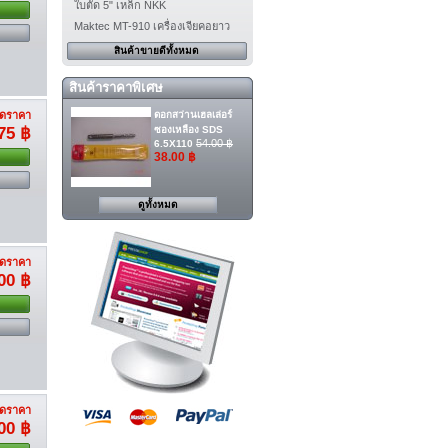
ใบตัด 5" เหล็ก NKK
Maktec MT-910 เครื่องเจียคอยาว
สินค้าขายดีทั้งหมด
สินค้าราคาพิเศษ
ดอกสว่านเฮลเล่อร์
ดราคา
ซองเหลือง SDS
75 ฿
54.00 ฿
6.5X110
38.00 ฿
ดูทั้งหมด
ดราคา
00 ฿
ดราคา
00 ฿