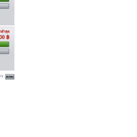
ต่ำสุด
00 ฿
าร