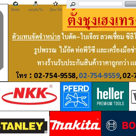
ติดต่อ
แผนผังเว็บ
บุ๊คมาร์ค