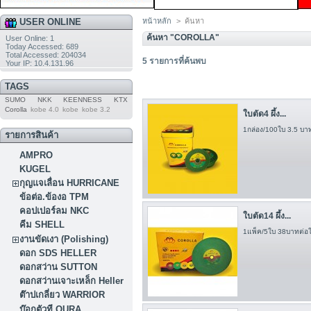
USER ONLINE
หน้าหลัก
>
ค้นหา
ค้นหา "COROLLA"
User Online: 1
Today Accessed: 689
Total Accessed: 204034
5
รายการที่ค้นพบ
Your IP: 10.4.131.96
TAGS
SUMO
NKK
KEENNESS
KTX
Corolla
kobe 4.0
kobe
kobe 3.2
ใบตัด4 ผึ้ง...
1กล่อง/100ใบ 3.5 บาท
รายการสินค้า
AMPRO
KUGEL
กุญแจเลื่อน HURRICANE
ข้อต่อ.ข้องอ TPM
คอปเปอร์ลม NKC
ใบตัด14 ผึ้ง...
คีม SHELL
1แพ็ค/5ใบ 38บาทต่อใ
งานขัดเงา (Polishing)
ดอก SDS HELLER
ดอกสว่าน SUTTON
ดอกสว่านเจาะเหล็ก Heller
ต๊าปเกลี่ยว WARRIOR
บ๊อกตัวที OURA