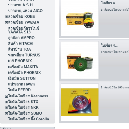
ใบเจียร 4...
ปากตาย A.S.H
1กล่อง/25ใบ 9บาทต่อ
ปากตาย,แหวน AIGO
ลวดเชื่อม KOBE
ลวดเชื่อม YAWATA
ลวดเชื่อมกัลวาไนซ์
YAWATA S13
ลูกบ๊อก AMPRO
สินค้า HITACHI
ใบเจียร 4...
สีทาบ้าน TOA
1กล่อง/25ใบ 8บาทต่อ
หกเหลี่ยม TURNUS
เกย์ PHOENIX
เครื่องมือ MAKITA
เครื่องมือ PHOENIX
เอ็นมิล SUTTON
แปรงลวด HAWK
1กล่อง/10ใบ 160บาทต
ใบตัด PFERD
ใบตัด-ใบเจียร Keenness
ใบตัด-ใบเจียร KTX
ใบตัด-ใบเจียร NKK
ใบตัด-ใบเจียร SUMO
ใบตัด-ใบเจียร ผึ้ง Corolla