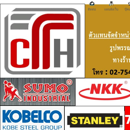
ติดต่อ
แผนผังเว็บ
บุ๊ค