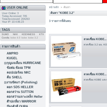
USER ONLINE
หน้าหลัก
>
ค้นหา
ค้นหา "KOBE 3.2"
User Online: 3
Today Accessed: 705
Total Accessed: 204263
3
รายการที่ค้นพบ
Your IP: 10.4.86.23
TAGS
SUMO
NKK
KEENNESS
KTX
Corolla
kobe 4.0
kobe
kobe 3.2
ลวดเชื่อม KOBE...
ลวดเชื่อม 3.2 มม. K
รายการสินค้า
AMPRO
KUGEL
กุญแจเลื่อน HURRICANE
ข้อต่อ.ข้องอ TPM
คอปเปอร์ลม NKC
ลวดเชื่อม KOBE...
คีม SHELL
ลวดเชื่อม KOBE แดง
งานขัดเงา (Polishing)
ดอก SDS HELLER
ดอกสว่าน SUTTON
ดอกสว่านเจาะเหล็ก Heller
ต๊าปเกลี่ยว WARRIOR
บ๊อกตัวที OURA