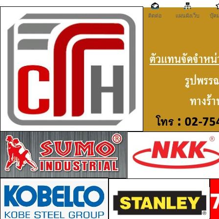
ติดต่อ
แผนผังเว็บ
บุ๊ค