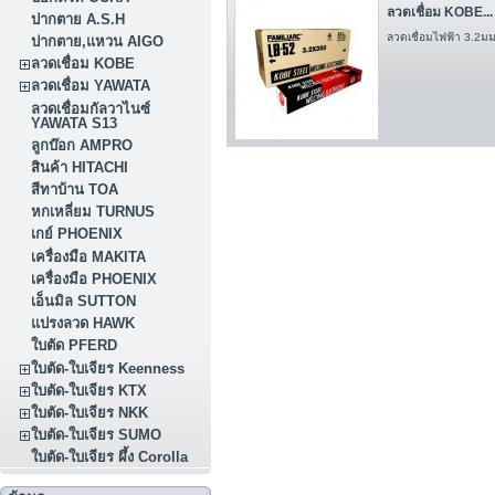
ลวดเชื่อม KOBE...
ปากตาย A.S.H
ลวดเชื่อมไฟฟ้า 3.2
ปากตาย,แหวน AIGO
ลวดเชื่อม KOBE
ลวดเชื่อม YAWATA
ลวดเชื่อมกัลวาไนซ์
YAWATA S13
ลูกบ๊อก AMPRO
สินค้า HITACHI
สีทาบ้าน TOA
หกเหลี่ยม TURNUS
เกย์ PHOENIX
เครื่องมือ MAKITA
เครื่องมือ PHOENIX
เอ็นมิล SUTTON
แปรงลวด HAWK
ใบตัด PFERD
ใบตัด-ใบเจียร Keenness
ใบตัด-ใบเจียร KTX
ใบตัด-ใบเจียร NKK
ใบตัด-ใบเจียร SUMO
ใบตัด-ใบเจียร ผึ้ง Corolla