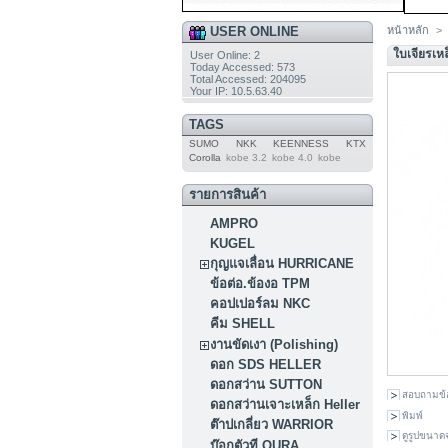
USER ONLINE
หน้าหลัก
>
ใบเจียรเ
User Online: 2
Today Accessed: 573
Total Accessed: 204095
Your IP: 10.5.63.40
TAGS
SUMO
NKK
KEENNESS
KTX
Corolla
kobe 3.2
kobe 4.0
kobe
รายการสินค้า
AMPRO
KUGEL
กุญแจเลื่อน HURRICANE
ข้อต่อ.ข้องอ TPM
คอปเปอร์ลม NKC
คีม SHELL
งานขัดเงา (Polishing)
ดอก SDS HELLER
ดอกสว่าน SUTTON
สอบถามข้
ดอกสว่านเจาะเหล็ก Heller
พิมพ์
ต๊าปเกลี่ยว WARRIOR
ดูรูปขนาดจ
บ๊อกตัวที OURA