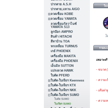
ปากตาย A.S.H
ในป
ปากตาย,แหวน AIGO
ลวดเชื่อม KOBE
ลวดเชื่อม YAWATA
ลวดเชื่อมกัลวาไนซ์
YAWATA S13
ลูกบ๊อก AMPRO
ใบ
สินค้า HITACHI
สีทาบ้าน TOA
หกเหลี่ยม TURNUS
รายละเอ
เกย์ PHOENIX
เครื่องมือ MAKITA
เหมาะส
เครื่องมือ PHOENIX
เอ็นมิล SUTTON
- ขนาด (
แปรงลวด HAWK
ใบตัด PFERD
- ความเร
ใบตัด-ใบเจียร Keenness
ใบตัด-ใบเจียร KTX
ใบตัด-ใบเจียร NKK
- เส้นผ่า
ใบตัด-ใบเจียร SUMO
ใบตัด SUMO
- ความหน
ใบเจียร SUMO