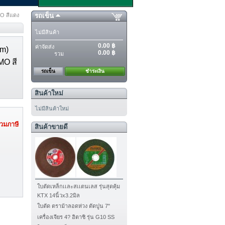
O สีแดง
รถเข็น
ไม่มีสินค้า
0.00 ฿
ค่าจัดส่ง
mm)
0.00 ฿
รวม
O สี
รถเข็น
ชำระเงิน
สินค้าใหม่
ไม่มีสินค้าใหม่
วมภาษี
สินค้าขายดี
ใบตัดเหล็กเเละสเเตนเลส รุ่นสุดคุ้ม
KTX 14นิ้วx3.2มิล
ใบตัด ตราม้าลอดห่วง ตัดปูน 7"
เครื่องเจียร 4? ฮิตาชิ รุ่น G10 SS