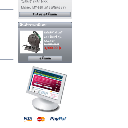
ใบตัด 5" เหล็ก NKK
Maktec MT-910 เครื่องเจียคอยาว
สินค้าขายดีทั้งหมด
สินค้าราคาพิเศษ
แท่นตัดไฟเบอร์
14? ฮิตาชิ รุ่น
CC14SF
6,800.00 ฿
3,900.00 ฿
ดูทั้งหมด