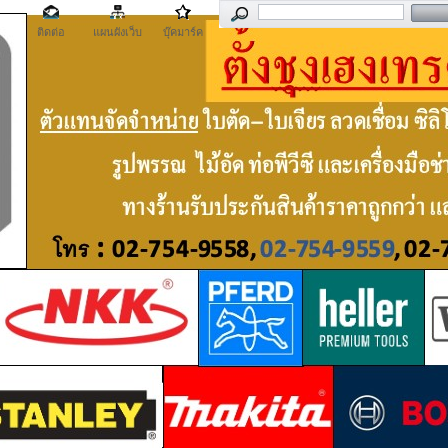
ติดต่อ
แผนผังเว็บ
บุ๊คมาร์ค