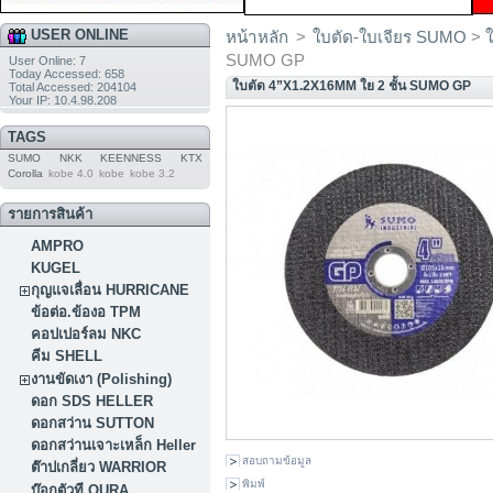
USER ONLINE
หน้าหลัก
>
ใบตัด-ใบเจียร SUMO
>
SUMO GP
User Online: 7
Today Accessed: 658
ใบตัด 4”X1.2X16MM ใย 2 ชั้น SUMO GP
Total Accessed: 204104
Your IP: 10.4.98.208
TAGS
SUMO
NKK
KEENNESS
KTX
Corolla
kobe 4.0
kobe
kobe 3.2
รายการสินค้า
AMPRO
KUGEL
กุญแจเลื่อน HURRICANE
ข้อต่อ.ข้องอ TPM
คอปเปอร์ลม NKC
คีม SHELL
งานขัดเงา (Polishing)
ดอก SDS HELLER
ดอกสว่าน SUTTON
ดอกสว่านเจาะเหล็ก Heller
สอบถามข้อมูล
ต๊าปเกลี่ยว WARRIOR
พิมพ์
บ๊อกตัวที OURA