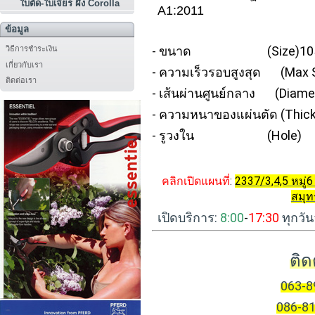
ใบตัด-ใบเจียร ผึ้ง Corolla
A1:2011
ข้อมูล
- ขนาด (Size)105 X 
วิธีการชำระเงิน
เกี่ยวกับเรา
- ความเร็วรอบสูงสุด (Max 
ติดต่อเรา
- เส้นผ่านศูนย์กลาง (Diamet
- ความหนาของแผ่นตัด (Thick
- รูวงใน (Hole) 
คลิกเปิดแผนที่
:
2337/3,4,5 หมู่
สมุ
เปิดบริการ:
8:00
-
17:30
ทุกวัน
ติด
063-8
086-81