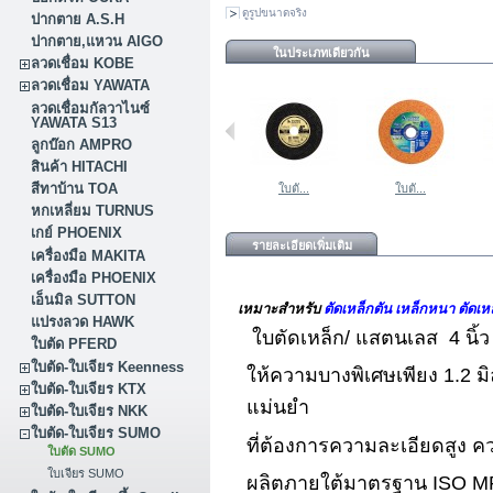
ดูรูปขนาดจริง
ปากตาย A.S.H
ปากตาย,แหวน AIGO
ในประเภทเดียวกัน
ลวดเชื่อม KOBE
ลวดเชื่อม YAWATA
ลวดเชื่อมกัลวาไนซ์
YAWATA S13
ลูกบ๊อก AMPRO
สินค้า HITACHI
สีทาบ้าน TOA
ใบตั...
ใบตั...
หกเหลี่ยม TURNUS
เกย์ PHOENIX
รายละเอียดเพิ่มเติม
เครื่องมือ MAKITA
เครื่องมือ PHOENIX
เอ็นมิล SUTTON
เหมาะสำหรับ
ตัดเหล็กตัน เหล็กหนา ตัดเหล
แปรงลวด HAWK
ใบตัดเหล็ก/ แสตนเลส 4 นิ้ว
ใบตัด PFERD
ใบตัด-ใบเจียร Keenness
ให้ความบางพิเศษเพียง 1.2 มิ
ใบตัด-ใบเจียร KTX
แม่นยำ
ใบตัด-ใบเจียร NKK
ใบตัด-ใบเจียร SUMO
ที่ต้องการความละเอียดสูง ค
ใบตัด SUMO
ใบเจียร SUMO
ผลิตภายใต้มาตรฐาน ISO M