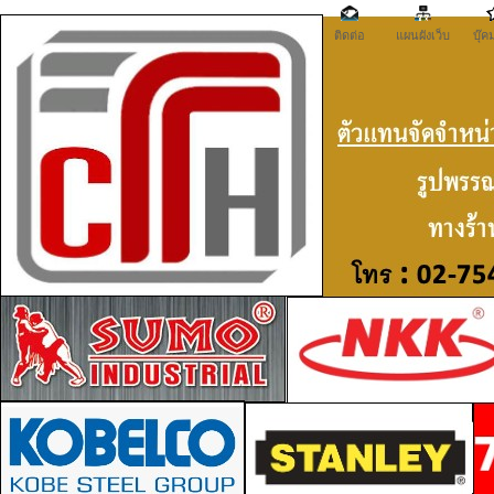
ติดต่อ
แผนผังเว็บ
บุ๊ค