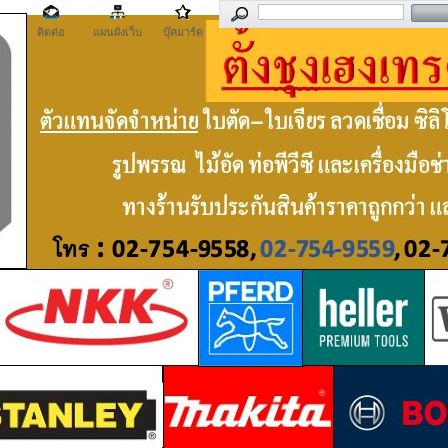
ติดต่อ
แผนผังเว็บ
บุ๊คมาร์ค