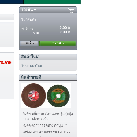
รถเข็น
ไม่มีสินค้า
0.00 ฿
ค่าจัดส่ง
0.00 ฿
รวม
รถเข็น
ชำระเงิน
สินค้าใหม่
วมภาษี
ไม่มีสินค้าใหม่
สินค้าขายดี
ใบตัดเหล็กเเละสเเตนเลส รุ่นสุดคุ้ม
KTX 14นิ้วx3.2มิล
ใบตัด ตราม้าลอดห่วง ตัดปูน 7"
เครื่องเจียร 4? ฮิตาชิ รุ่น G10 SS