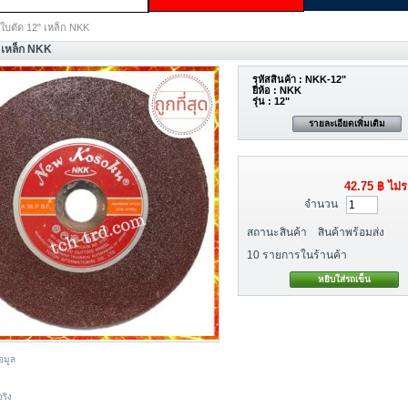
ใบตัด 12" เหล็ก NKK
 เหล็ก NKK
รหัสสินค้า :
NKK-12"
ยี่ห้อ
: NKK
รุ่น
: 12"
รายละเอียดเพิ่มเติม
42.75 ฿
ไม่ร
จำนวน
สถานะสินค้า
สินค้าพร้อมส่ง
10
รายการในร้านค้า
อมูล
ริง