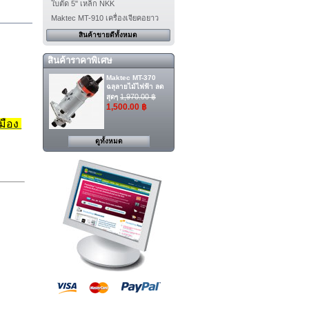
ใบตัด 5" เหล็ก NKK
Maktec MT-910 เครื่องเจียคอยาว
สินค้าขายดีทั้งหมด
สินค้าราคาพิเศษ
Maktec MT-370
ฉลุลายไม้ไฟฟ้า ลด
1,970.00 ฿
สุดๆ
1,500.00 ฿
มือง 
ดูทั้งหมด