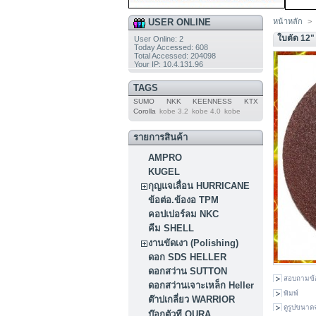
USER ONLINE
หน้าหลัก
>
ใบตัด 12"
User Online: 2
Today Accessed: 608
Total Accessed: 204098
Your IP: 10.4.131.96
TAGS
SUMO
NKK
KEENNESS
KTX
Corolla
kobe 3.2
kobe 4.0
kobe
รายการสินค้า
AMPRO
KUGEL
กุญแจเลื่อน HURRICANE
ข้อต่อ.ข้องอ TPM
คอปเปอร์ลม NKC
คีม SHELL
งานขัดเงา (Polishing)
ดอก SDS HELLER
ดอกสว่าน SUTTON
สอบถามข้
ดอกสว่านเจาะเหล็ก Heller
พิมพ์
ต๊าปเกลี่ยว WARRIOR
ดูรูปขนาดจ
บ๊อกตัวที OURA