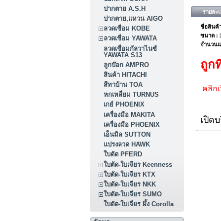
ปากตาย A.S.H
รายละเอ
ปากตาย,แหวน AIGO
ชื่อสินค
ลวดเชื่อม KOBE
ขนาด :
ลวดเชื่อม YAWATA
จำนวนแผ
ลวดเชื่อมกัลวาไนซ์
YAWATA S13
ถูกท
ลูกบ๊อก AMPRO
สินค้า HITACHI
สีทาบ้าน TOA
คลิกเ
หกเหลี่ยม TURNUS
เกย์ PHOENIX
เครื่องมือ MAKITA
เปิดบ
เครื่องมือ PHOENIX
เอ็นมิล SUTTON
แปรงลวด HAWK
ใบตัด PFERD
ใบตัด-ใบเจียร Keenness
ใบตัด-ใบเจียร KTX
ใบตัด-ใบเจียร NKK
ใบตัด-ใบเจียร SUMO
ใบตัด-ใบเจียร ผึ้ง Corolla